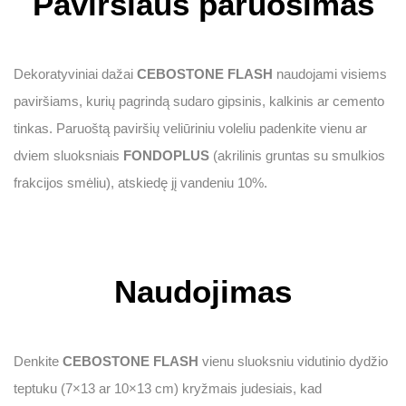
Paviršiaus paruošimas
Dekoratyviniai dažai
CEBOSTONE FLASH
naudojami visiems
paviršiams, kurių pagrindą sudaro gipsinis, kalkinis ar cemento
tinkas. Paruoštą paviršių veliūriniu voleliu padenkite vienu ar
dviem sluoksniais
FONDOPLUS
(akrilinis gruntas su smulkios
frakcijos smėliu), atskiedę jį vandeniu 10%.
Naudojimas
Denkite
CEBOSTONE FLASH
vienu sluoksniu vidutinio dydžio
teptuku (7×13 ar 10×13 cm) kryžmais judesiais, kad