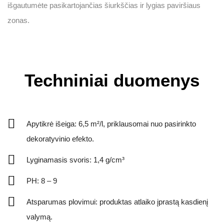
išgautumėte pasikartojančias šiurkščias ir lygias paviršiaus
zonas.
Techniniai duomenys
Apytikrė išeiga: 6,5 m²/l, priklausomai nuo pasirinkto
dekoratyvinio efekto.
Lyginamasis svoris: 1,4 g/cm³
PH: 8 – 9
Atsparumas plovimui: produktas atlaiko įprastą kasdienį
valymą.