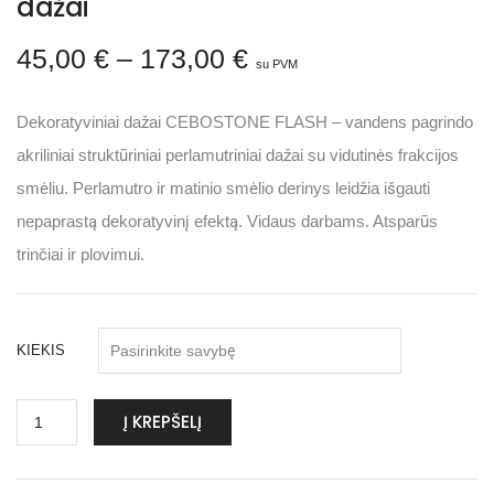
dažai
45,00
€
–
173,00
€
su PVM
Dekoratyviniai dažai CEBOSTONE FLASH – vandens pagrindo
akriliniai struktūriniai perlamutriniai dažai su vidutinės frakcijos
smėliu. Perlamutro ir matinio smėlio derinys leidžia išgauti
nepaprastą dekoratyvinį efektą. Vidaus darbams. Atsparūs
trinčiai ir plovimui.
KIEKIS
Į KREPŠELĮ