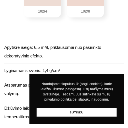
102/4
102/8
Apytikrė išeiga: 6,5 m²/l, priklausomai nuo pasirinkto
dekoratyvinio efekto.
Lyginamasis svoris: 1,4 g/cm³
Atsparumas plovimui: produktas atlaiko įprastą kasdienį
valymą.
privatumo politika
slapuku naudojimu
Džiūvimo laikas: 4-6 val., priklausomai nuo aplinkos
temperatūros ir santykinės drėgmės.