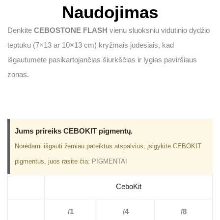
Naudojimas
Denkite
CEBOSTONE FLASH
vienu sluoksniu vidutinio dydžio
teptuku (7×13 ar 10×13 cm) kryžmais judesiais, kad
išgautumėte pasikartojančias šiurkščias ir lygias paviršiaus
zonas.
Jums prireiks CEBOKIT pigmentų.
Norėdami išgauti žemiau pateiktus atspalvius, įsigykite CEBOKIT
pigmentus, juos rasite čia:
PIGMENTAI
CeboKit
/1
/4
/8