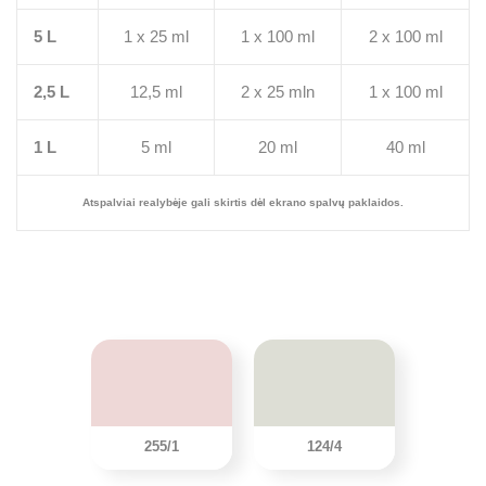
5 L
1 x 25 ml
1 x 100 ml
2 x 100 ml
2,5 L
12,5 ml
2 x 25 mln
1 x 100 ml
1 L
5 ml
20 ml
40 ml
Atspalviai realybėje gali skirtis dėl ekrano spalvų paklaidos.
255/1
124/4