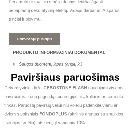
Perlamutro ir matinio smėlio derinys leidžia išgauti
nepaprastą dekoratyvinį efektą. Vidaus darbams. Atsparūs
trinčiai ir plovimui.
Gamintojo puslapis
PRODUKTO INFORMACINIAI DOKUMENTAI:
Saugos duomenų lapas (anglų k.)
Paviršiaus paruošimas
Dekoratyviniai dažai
CEBOSTONE FLASH
naudojami visiems
paviršiams, kurių pagrindą sudaro gipsinis, kalkinis ar cemento
tinkas. Paruoštą paviršių veliūriniu voleliu padenkite vienu ar
dviem sluoksniais
FONDOPLUS
(akrilinis gruntas su smulkios
frakcijos smėliu), atskiedę jį vandeniu 10%.