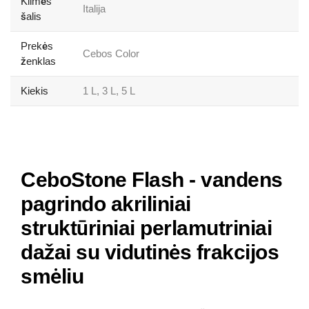
Kilmės
Italija
šalis
Prekės
Cebos Color
ženklas
Kiekis
1 L, 3 L, 5 L
CeboStone Flash - vandens
pagrindo akriliniai
struktūriniai perlamutriniai
dažai su vidutinės frakcijos
smėliu