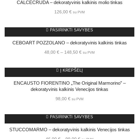
CALCECRUDA – dekoratyvinis kalkinis molio tinkas
126,00
€
su PVM
PASIRINKTI SAVYBES
CEBOART POZZOLANO – dekoratyvinis kalkinis tinkas
48,00
€
–
148,50
€
su PVM
Į KREPŠELĮ
ENCAUSTO FIORENTINO „The Original Marmorino” –
dekoratyvinis kalkinis Venecijos tinkas
98,00
€
su PVM
PASIRINKTI SAVYBES
STUCCOMARMO – dekoratyvinis kalkinis Venecijos tinkas
46,00
€
–
99,00
€