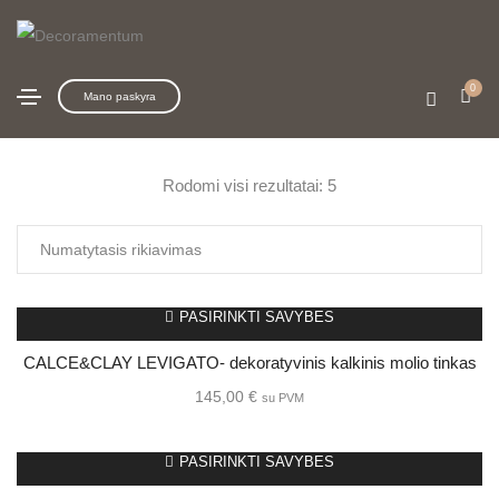
Dekoratyvinis tinkas
Pagrindinis
El. parduotuvė
Dekoratyvinis tinkas
0
Mano paskyra
Rodomi visi rezultatai: 5
PASIRINKTI SAVYBES
CALCE&CLAY LEVIGATO- dekoratyvinis kalkinis molio tinkas
145,00
€
su PVM
PASIRINKTI SAVYBES