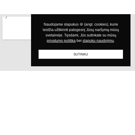
privatumo politika
slapuku naudojimu