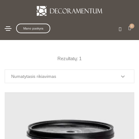
FONDOPLUS - Cebos Color
Pagrindinis
El. parduotuvė
Gruntai, lakai ir kiti priedai
0
FONDOPLUS - Cebos Color
Mano paskyra
Rezultatų: 1