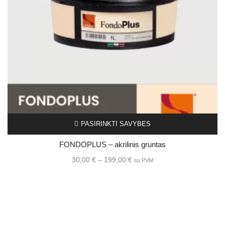
PASIRINKTI SAVYBES
FONDOPLUS – akrilinis gruntas
30,00
€
–
199,00
€
su PVM