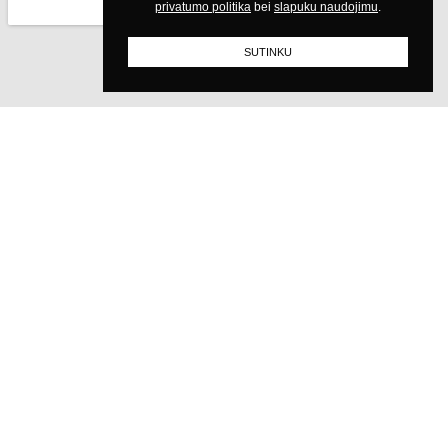
privatumo politika
slapuku naudojimu
Išplėskite interjero ribas