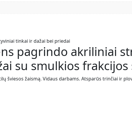
s pagrindo akriliniai st
ai su smulkios frakcijos
tilų šviesos žaismą. Vidaus darbams. Atsparūs trinčiai ir plo