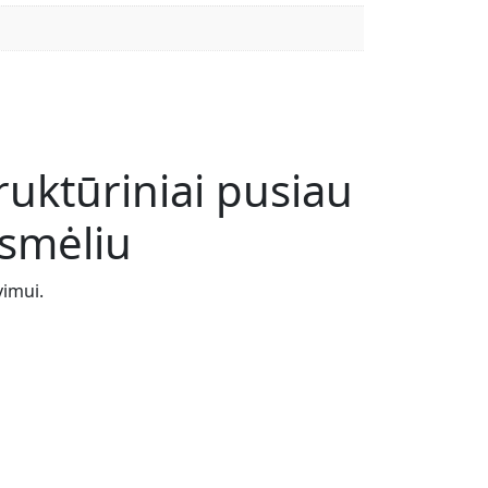
ruktūriniai pusiau
 smėliu
vimui.