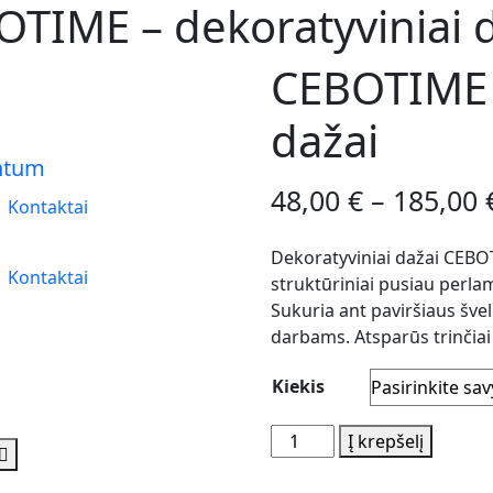
TIME – dekoratyviniai 
CEBOTIME –
dažai
48,00
€
–
185,00
Kontaktai
Dekoratyviniai dažai CEBO
Kontaktai
struktūriniai pusiau perlam
Sukuria ant paviršiaus švel
darbams. Atsparūs trinčiai 
Kiekis
produkto
Į krepšelį
kiekis:
CEBOTIME