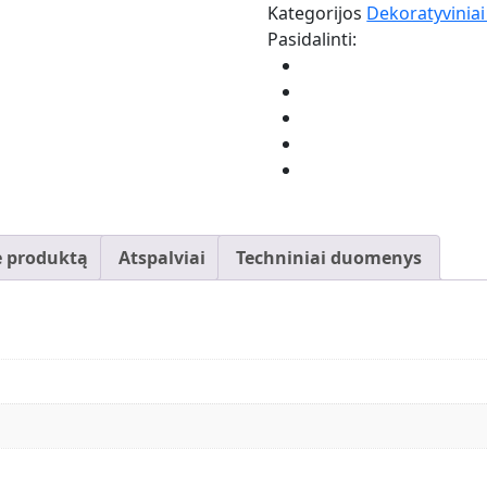
Kategorijos
Dekoratyviniai
-
Pasidalinti:
dekoratyviniai
dažai
e produktą
Atspalviai
Techniniai duomenys
a