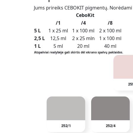
Jums prireiks CEBOKIT pigmentų.
Norėdami i
CeboKit
/1
/4
/8
5 L
1 x 25 ml
1 x 100 ml
2 x 100 ml
2,5 L
12,5 ml
2 x 25 mln
1 x 100 ml
1 L
5 ml
20 ml
40 ml
Atspalviai realybėje gali skirtis dėl ekrano spalvų paklaidos.
25
252/1
252/4