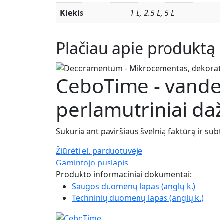
Kiekis
1 L, 2.5 L, 5 L
Plačiau apie produktą
CeboTime - vanden
perlamutriniai daž
Sukuria ant paviršiaus švelnią faktūrą ir sub
Žiūrėti el. parduotuvėje
Gamintojo puslapis
Produkto informaciniai dokumentai:
Saugos duomenų lapas (anglų k.)
Techninių duomenų lapas (anglų k.)