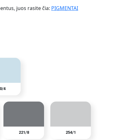
ntus, juos rasite čia:
PIGMENTAI
0/4
221/8
254/1