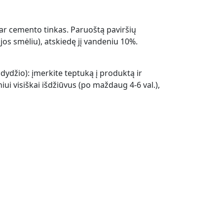
 ar cemento tinkas. Paruoštą paviršių
ijos smėliu), atskiedę jį vandeniu 10%.
 dydžio): įmerkite teptuką į produktą ir
ui visiškai išdžiūvus (po maždaug 4-6 val.),