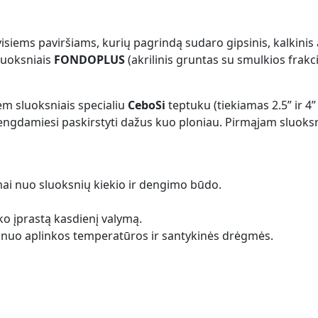
siems paviršiams, kurių pagrindą sudaro gipsinis, kalkinis
sluoksniais
FONDOPLUS
(akrilinis gruntas su smulkios frakc
em sluoksniais specialiu
CeboSi
teptuku (tiekiamas 2.5” ir 4”
engdamiesi paskirstyti dažus kuo ploniau. Pirmąjam sluoksni
somai nuo sluoksnių kiekio ir dengimo būdo.
o įprastą kasdienį valymą.
ai nuo aplinkos temperatūros ir santykinės drėgmės.