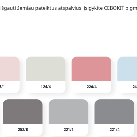
šgauti žemiau pateiktus atspalvius, įsigykite CEBOKIT pigme
5/1
124/4
226/4
24
252/8
221/1
221/4