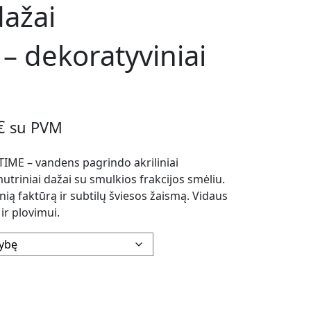
dažai
 dekoratyviniai
Price
€
su PVM
range:
TIME – vandens pagrindo akriliniai
utriniai dažai su smulkios frakcijos smėliu.
48,00 €
nią faktūrą ir subtilų šviesos žaismą. Vidaus
ir plovimui.
through
185,00 €