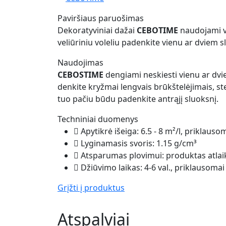
Paviršiaus paruošimas
Dekoratyviniai dažai
CEBOTIME
naudojami vi
veliūriniu voleliu padenkite vienu ar dviem 
Naudojimas
CEBOSTIME
dengiami neskiesti vienu ar dvi
denkite kryžmai lengvais brūkštelėjimais, st
tuo pačiu būdu padenkite antrąjį sluoksnį.
Techniniai duomenys
Apytikrė išeiga: 6.5 - 8 m²/l, priklau
Lyginamasis svoris: 1.15 g/cm³
Atsparumas plovimui: produktas atlaik
Džiūvimo laikas: 4-6 val., priklausom
Grįžti į produktus
Atspalviai