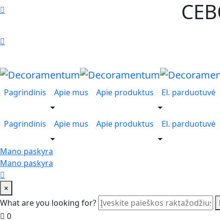
CEBO
+370 616 95016
Apdailos centras UNIDECO - Verkių g. 44, Vilnius 09109
Pagrindinis
Apie mus
Apie produktus
El. parduotuvė
Pagrindinis
Apie mus
Apie produktus
El. parduotuvė
Mano paskyra
Mano paskyra
×
What are you looking for?
0