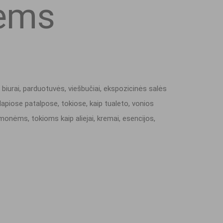
iems
iurai, parduotuvės, viešbučiai, ekspozicinės salės
lapiose patalpose, tokiose, kaip tualeto, vonios
monėms, tokioms kaip aliejai, kremai, esencijos,