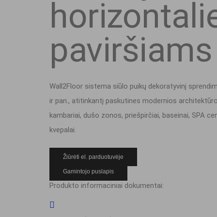
horizontali
paviršiams
Wall2Floor sistema siūlo puikų dekoratyvinį sprend
ir pan., atitinkantį paskutines modernios architektū
kambariai, dušo zonos, priešpirčiai, baseinai, SPA ce
kvepalai.
Žiūrėti el. parduotuvėje
Gamintojo puslapis
Produkto informaciniai dokumentai: