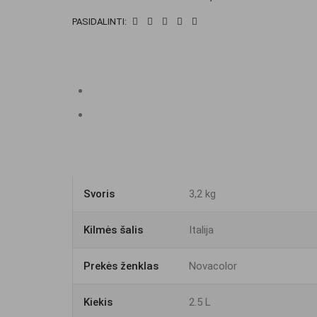
COUNTERTOP
PASIDALINTI:
PROTECTION
SATIN
(pusiau
matinis)
-
dvikomponentis
lakas
-
Svoris
3,2 kg
Komponentas
A
Kilmės šalis
Italija
Prekės ženklas
Novacolor
Kiekis
2.5 L