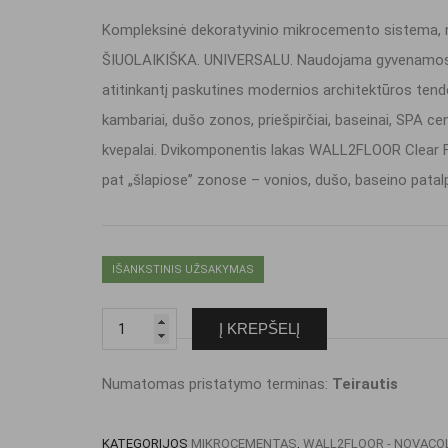
Kompleksinė dekoratyvinio mikrocemento sistema, na
ŠIUOLAIKIŠKA. UNIVERSALU. Naudojama gyvenamosioms
atitinkantį paskutines modernios architektūros ten
kambariai, dušo zonos, priešpirčiai, baseinai, SPA ce
kvepalai. Dvikomponentis lakas WALL2FLOOR Clear Fi
pat „šlapiose” zonose – vonios, dušo, baseino patal
IŠANKSTINIS UŽSAKYMAS
produkto
Į KREPŠELĮ
kiekis:
WALL2FLOOR
Numatomas pristatymo terminas:
Teirautis
CLEAR
FINISH
KATEGORIJOS
MIKROCEMENTAS
,
WALL2FLOOR - NOVACO