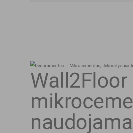
Wall2Floor
mikrocemen
naudojama 