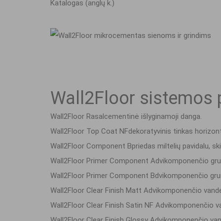
Katalogas (anglų k.)
Wall2Floor sistemos 
Wall2Floor Rasal
cementinė išlyginamoji danga.
Wall2Floor Top Coat NF
dekoratyvinis tinkas horizont
Wall2Floor Component B
priedas miltelių pavidalu, s
Wall2Floor Primer Component A
dvikomponenčio gr
Wall2Floor Primer Component B
dvikomponenčio gru
Wall2Floor Clear Finish Matt A
dvikomponenčio vanden
Wall2Floor Clear Finish Satin NF A
dvikomponenčio va
Wall2Floor Clear Finish Glossy A
dvikomponenčio vand