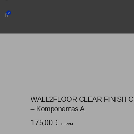
0
WALL2FLOOR CLEAR FINISH COU
– Komponentas A
175,00
€
su PVM