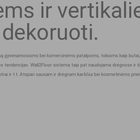
ems ir vertikal
 dekoruoti.
imą gyvenamosioms bei komercinėms patalpoms, tokioms kaip butai, b
ros tendencijas. Wall2Floor sistema taip pat naudojama drėgnose ir š
ntrai ir t.t. Atspari sausam ir drėgnam karščiui bei kosmetinėms prie