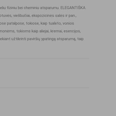
eliu fiziniu bei cheminiu atsparumu. ELEGANTIŠKA.
ės, viešbučiai, ekspozicinės salės ir pan.,
se patalpose, tokiose, kaip tualeto, vonios
monėms, tokioms kaip aliejai, kremai, esencijos,
ant užtikrinti paviršių ypatingą atsparumą, taip