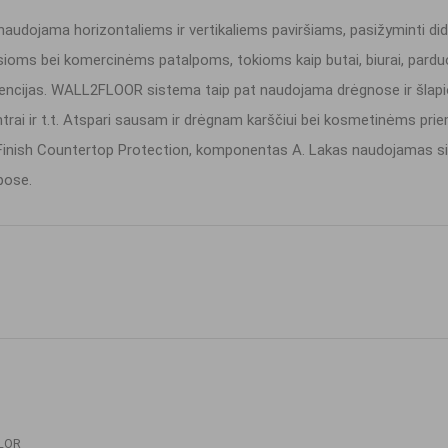
udojama horizontaliems ir vertikaliems paviršiams, pasižyminti did
 bei komercinėms patalpoms, tokioms kaip butai, biurai, parduotuv
dencijas. WALL2FLOOR sistema taip pat naudojama drėgnose ir šlapio
ntrai ir t.t. Atspari sausam ir drėgnam karščiui bei kosmetinėms prie
nish Countertop Protection, komponentas A. Lakas naudojamas sieki
pose.
LOR