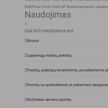
Wall2Floor Clear Finish NF B
dvikomponenčio vandens p
Naudojimas
Gali būti naudojama ant:
Betono
Lyginamųjų mišinių, plokščių
Paviršių, padengtų keraminėmis, porcelianinėmis p
Paviršių su epoksidinėmis ar poliuretano dangomis
Natūralaus akmens paviršių