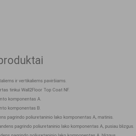
produktai
aliems ir vertikaliems paviršiams.
kirtas tinkui Wall2Floor Top Coat NF.
unto komponentas A.
nto komponentas B.
s pagrindo poliuretaninio lako komponentas A, matinis.
ndens pagrindo poliuretaninio lako komponentas A, pusiau blizgus.
ens pagrindo poliuretaninio lako komponentas A, blizgus.