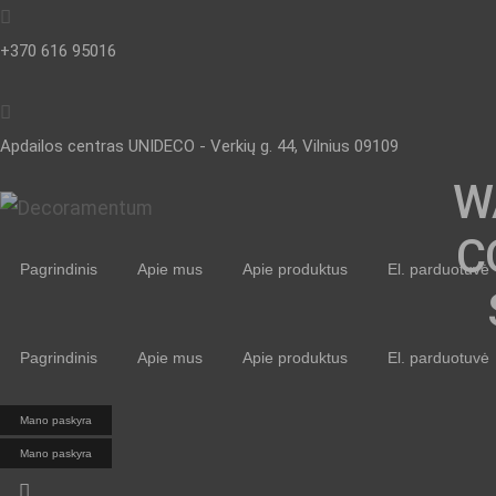
+370 616 95016
Apdailos centras UNIDECO - Verkių g. 44, Vilnius 09109
W
C
Pagrindinis
Apie mus
Apie produktus
El. parduotuvė
Pagrindinis
Apie mus
Apie produktus
El. parduotuvė
Mano paskyra
Mano paskyra