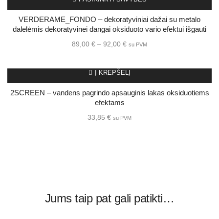
VERDERAME_FONDO – dekoratyviniai dažai su metalo
dalelėmis dekoratyvinei dangai oksiduoto vario efektui išgauti
89,00
€
–
92,00
€
su PVM
Į KREPŠELĮ
2SCREEN – vandens pagrindo apsauginis lakas oksiduotiems
efektams
33,85
€
su PVM
Jums taip pat gali patikti…