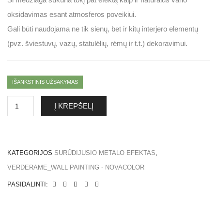
oksidavimas esant atmosferos poveikiui.
Gali būti naudojama ne tik sienų, bet ir kitų interjero elementų
(pvz. šviestuvų, vazų, statulėlių, rėmų ir t.t.) dekoravimui.
IŠANKSTINIS UŽSAKYMAS
Į KREPŠELĮ
KATEGORIJOS
SURŪDIJUSIO METALO EFEKTAS
,
VERDERAME_WALL PAINTING - NOVACOLOR
PASIDALINTI: