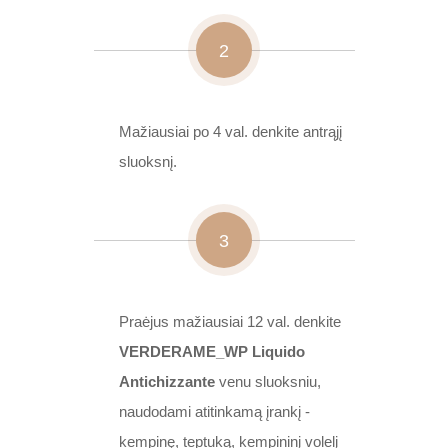
2
Mažiausiai po 4 val. denkite antrąjį
sluoksnį.
3
Praėjus mažiausiai 12 val. denkite
VERDERAME_WP Liquido
Antichizzante
venu sluoksniu,
naudodami atitinkamą įrankį -
kempinę, teptuką, kempininį volelį