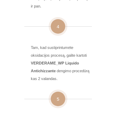
ir pan.
4
Tam, kad sustiprintumėte
oksidacijos procesą, galite kartoti
VERDERAME_WP Liquido
Antichizzante
dengimo procedūrą
kas 2 valandas.
5