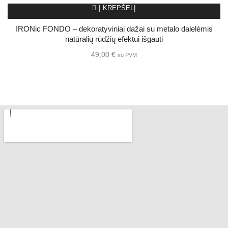
Į KREPŠELĮ
IRONic FONDO – dekoratyviniai dažai su metalo dalelėmis
natūralių rūdžių efektui išgauti
49,00
€
su PVM