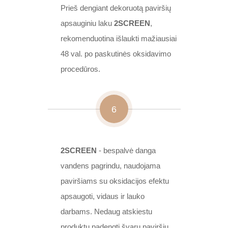
Prieš dengiant dekoruotą paviršių
apsauginiu laku
2SCREEN
,
rekomenduotina išlaukti mažiausiai
48 val. po paskutinės oksidavimo
procedūros.
6
2SCREEN
- bespalvė danga
vandens pagrindu, naudojama
paviršiams su oksidacijos efektu
apsaugoti, vidaus ir lauko
darbams. Nedaug atskiestu
produktu padengti švarų paviršių,