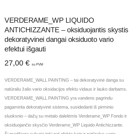
VERDERAME_WP LIQUIDO
ANTICHIZZANTE – oksiduojantis skystis
dekoratyvinei dangai oksiduoto vario
efektui išgauti
27,00
€
su PVM
VERDERAME_WALL PAINTING – tai dekoratyvinė danga su
natūraliu žalio vario oksidacijos efektu vidaus ir lauko darbams.
VERDERAME_WALL PAINTING yra vandens pagrindu
pagaminta dekoratyvinė sistema, susidedanti iš pirminio
sluoksnio – dažų su metalo dalelėmis Verderame_WP Fondo ir
oksiduojančio skysčio Verderame_WP Liquido Antichizzante.
Ši medžiaga sukuria tokį pat efektą kaip ir natūralus vario