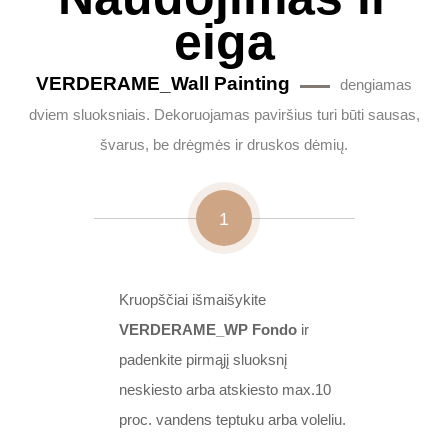
eiga
VERDERAME_Wall Painting
dengiamas
dviem sluoksniais. Dekoruojamas paviršius turi būti sausas,
švarus, be drėgmės ir druskos dėmių.
1
Kruopščiai išmaišykite
VERDERAME_WP Fondo
ir
padenkite pirmąjį sluoksnį
neskiesto arba atskiesto max.10
proc. vandens teptuku arba voleliu.