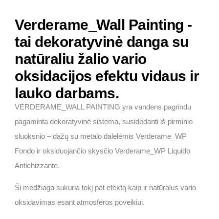
Verderame_Wall Painting -
tai dekoratyvinė danga su
natūraliu žalio vario
oksidacijos efektu vidaus ir
lauko darbams.
VERDERAME_WALL PAINTING yra vandens pagrindu
pagaminta dekoratyvinė sistema, susidedanti iš pirminio
sluoksnio – dažų su metalo dalelėmis Verderame_WP
Fondo ir oksiduojančio skysčio Verderame_WP Liquido
Antichizzante.
Ši medžiaga sukuria tokį pat efektą kaip ir natūralus vario
oksidavimas esant atmosferos poveikiui.