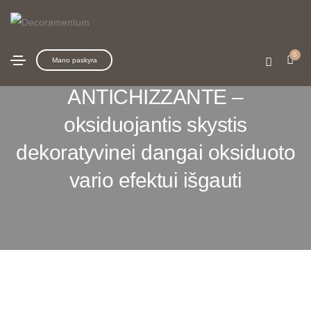
0
Mano paskyra
VERDERAME_WP LIQUIDO
ANTICHIZZANTE –
oksiduojantis skystis
dekoratyvinei dangai oksiduoto
vario efektui išgauti