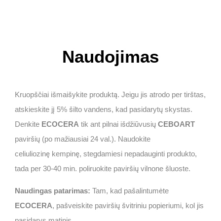
Naudojimas
Kruopščiai išmaišykite produktą. Jeigu jis atrodo per tirštas,
atskieskite jį 5% šilto vandens, kad pasidarytų skystas.
Denkite
ECOCERA
tik ant pilnai išdžiūvusių
CEBOART
paviršių (po mažiausiai 24 val.). Naudokite
celiuliozinę kempinę, stegdamiesi nepadauginti produkto,
tada per 30-40 min. poliruokite paviršių vilnone šluoste.
Naudingas patarimas:
Tam, kad pašalintumėte
ECOCERA
, pašveiskite paviršių švitriniu popieriumi, kol jis
pasidarys matinis.