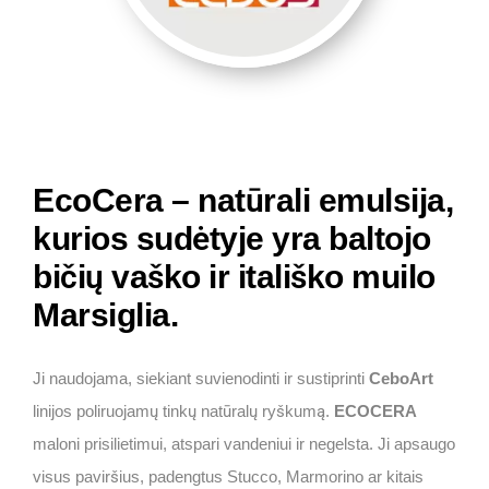
EcoCera – natūrali emulsija,
kurios sudėtyje yra baltojo
bičių vaško ir itališko muilo
Marsiglia.
Ji naudojama, siekiant suvienodinti ir sustiprinti
CeboArt
linijos poliruojamų tinkų natūralų ryškumą.
ECOCERA
maloni prisilietimui, atspari vandeniui ir negelsta. Ji apsaugo
visus paviršius, padengtus Stucco, Marmorino ar kitais