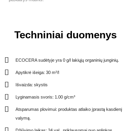
Techniniai duomenys
ECOCERA sudėtyje yra 0 g/l lakiųjų organinių junginių.
Apytikrė išeiga: 30 m²/l
Išvaizda: skystis
Lyginamasis svoris: 1.00 g/cm³
Atsparumas plovimui: produktas atlaiko įprastą kasdienį
valymą.
Džiūvimo laikas: 24 val., priklausomai nuo aplinkos