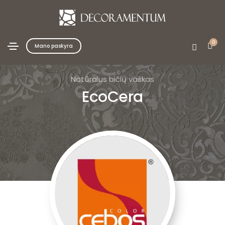
0
Mano paskyra
Natūralus bičių vaškas
EcoCera