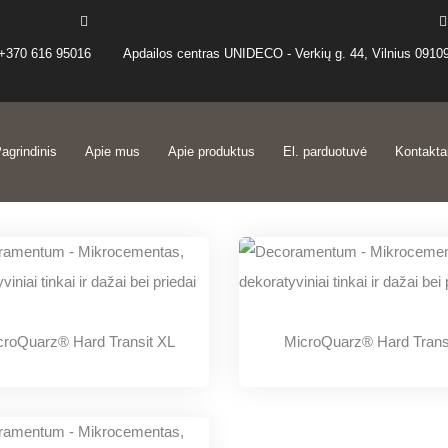
+370 616 95016
Apdailos centras UNIDECO - Verkių g. 44, Vilnius 0910
agrindinis
Apie mus
Apie produktus
El. parduotuvė
Kontakta
croQuarz® Hard Transit XL
MicroQuarz® Hard Trans