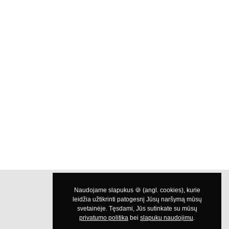
privatumo politika
slapuku naudojimu