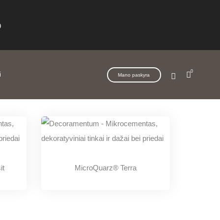
Pagrindinis
MicroQuarz®
9
0
i
Mano paskyra
it
MicroQuarz® Terra