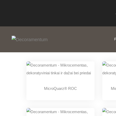
MicroQuarz®
P
MicroQuarz® ROC
Mi